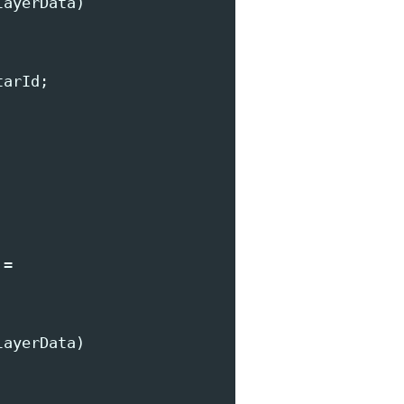
layerData
)
tarId
;
=
layerData
)