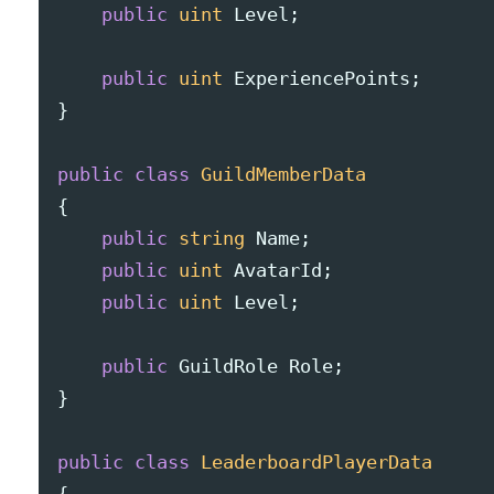
public
uint
Level
;
public
uint
ExperiencePoints
;
}
public
class
GuildMemberData
{
public
string
Name
;
public
uint
AvatarId
;
public
uint
Level
;
public
GuildRole
Role
;
}
public
class
LeaderboardPlayerData