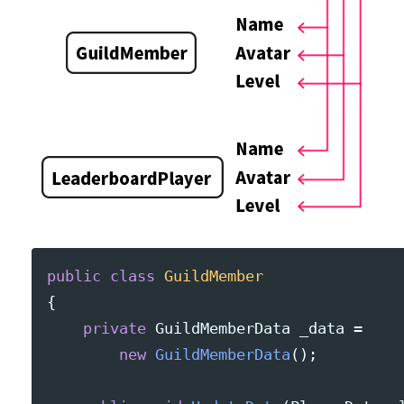
public
class
GuildMember
{
private
GuildMemberData
_data
=
new
GuildMemberData
();