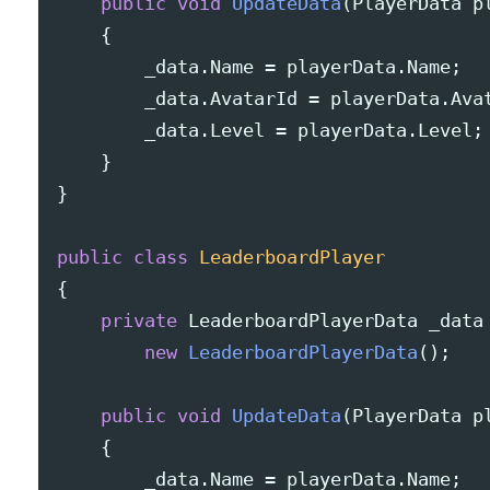
public
void
UpdateData
(
PlayerData
p
{
_data
.
Name
=
playerData
.
Name
;
_data
.
AvatarId
=
playerData
.
Ava
_data
.
Level
=
playerData
.
Level
;
}
}
public
class
LeaderboardPlayer
{
private
LeaderboardPlayerData
_data
new
LeaderboardPlayerData
();
public
void
UpdateData
(
PlayerData
p
{
_data
.
Name
=
playerData
.
Name
;