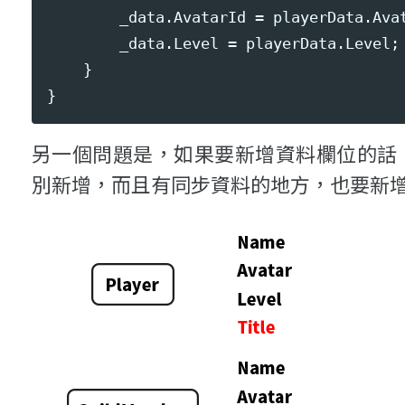
_data
.
AvatarId
=
playerData
.
Ava
_data
.
Level
=
playerData
.
Level
;
}
}
另一個問題是，如果要新增資料欄位的話
別新增，而且有同步資料的地方，也要新