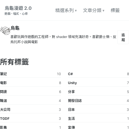
轉至主導航欄
轉至内容
轉至頁脚
烏龜漫遊 2.0
精選系列
文章分類
標籤
遊戲、程式、心得
烏龜
追
喜歡玩與作遊戲的工程師，對 shader 領域充滿好奇。喜歡爵士樂、反
蹤
烏托邦小說與電影
所有標籤
筆記
10
C#
8
電影
8
Unity
7
閱讀
6
分享
5
職涯
4
開發日誌
4
大公司
3
日本
3
TGDF
3
生活
1
影集
1
宣傳
1