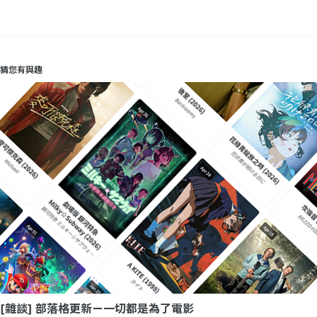
猜您有與趣
[雜談] 部落格更新ㄧ一切都是為了電影