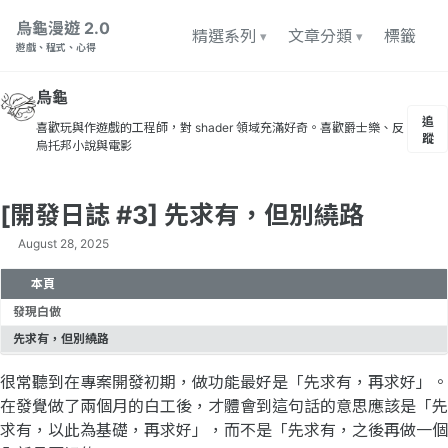
轉至主導航欄
轉至内容
轉至頁脚
烏龜漫遊 2.0
精選系列
文章分類
標籤
遊戲、程式、心得
烏龜
追
喜歡玩與作遊戲的工程師，對 shader 領域充滿好奇。喜歡爵士樂、反
蹤
烏托邦小說與電影
[開發日誌 #3] 先求有，但別繞路
August 28, 2025
本頁
發現白做
先求有，但別繞路
很常聽到在專案開發初期，做功能最好是「先求有，再求好」。
在發覺做了兩個月的白工後，才體會到這句話的意思應該是「先
求有，以此為基礎，再求好」，而不是「先求有，之後再做一個