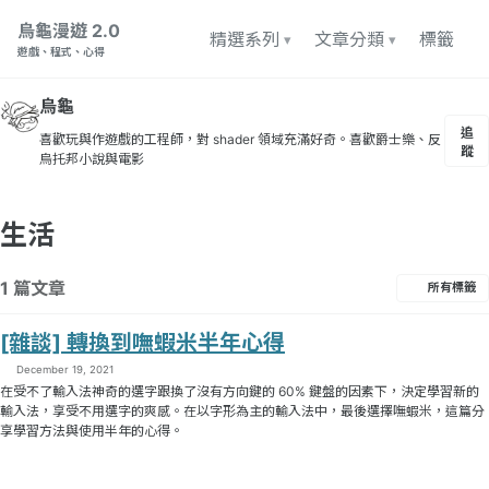
轉至主導航欄
轉至内容
轉至頁脚
烏龜漫遊 2.0
精選系列
文章分類
標籤
遊戲、程式、心得
烏龜
追
喜歡玩與作遊戲的工程師，對 shader 領域充滿好奇。喜歡爵士樂、反
蹤
烏托邦小說與電影
生活
1 篇文章
所有標籤
[雜談] 轉換到嘸蝦米半年心得
December 19, 2021
在受不了輸入法神奇的選字跟換了沒有方向鍵的 60% 鍵盤的因素下，決定學習新的
輸入法，享受不用選字的爽感。在以字形為主的輸入法中，最後選擇嘸蝦米，這篇分
享學習方法與使用半年的心得。